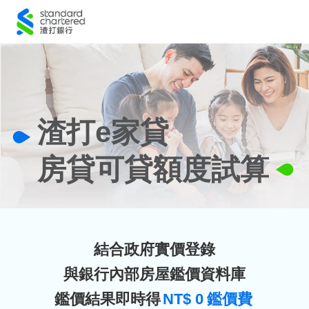
渣打e家貸
房貸可貸額度試算
結合政府實價登錄
與銀行內部房屋鑑價資料庫
鑑價結果即時得
NT$
0
鑑價費