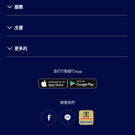
服務
關於渣打
支援
永續發展計畫
投資者關係
環球據點
更多的
法定公開揭露事項
菁英招募
消費者保護
財務報告
集團網站
金融友善服務暨公平待客專區
環球研究
著作權聲明
渣打行動銀行App
網站隱私權聲明
舉報管道
個人資料告知事項
洗錢防制專區
打擊金融詐騙
Cookie 使用政策
跟著我們
重要資訊