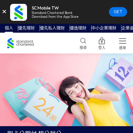
SC Mobile TW
×
GET
Standard Chartered Bank
Download from the App Store
個人
優先理財
優先私人理財
優逸理財
中小企業理財
企業
Standard
Chartered
搜尋
登入
選單
Logo,
Home
Page
Link